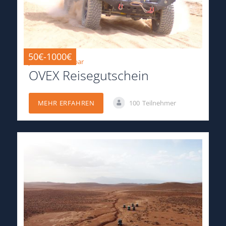
50€-1000€
jederzeit einlösbar
OVEX Reisegutschein
100
Teilnehmer
MEHR ERFAHREN