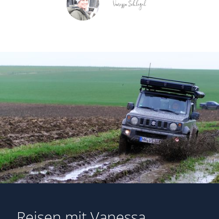
unterwegs – einem kompakten, aber
äußerst geländegängigen Fahrzeug,
das auf schmalen Bergpisten,
steinigen Passagen und unbefestigten
Wegen seine Stärken ausspielt.
Gerade auf engen Offroad-Strecken
zeigt der Jimny, wie wichtig
Fahrzeugkontrolle, Technikverständnis
und Erfahrung im Gelände sind. Was
Vanessa als Guide besonders
auszeichnet, ist ihre Aufmerksamkeit
für die Teilnehmer. Sicherheit,
Teamgefühl und ein gutes
Reisen mit Vanessa