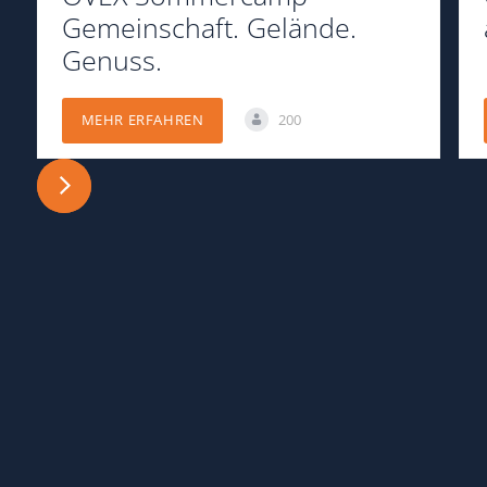
Gemeinschaft. Gelände.
Genuss.
200
MEHR ERFAHREN
OVEX MAPS APP
OVEX Maps ist jetzt
als App
verfügbar.
Spots, GPX-Tracks, Reise-Pins und
Hilfe/Panne: Lade OVEX Maps jetzt im Apple