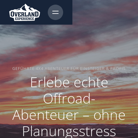
GEFÜHRTE 4X4 ABENTEUER FÜR EINSTEIGER & PROFIS
Erlebe echte
Offroad-
Abenteuer – ohne
Planungsstress