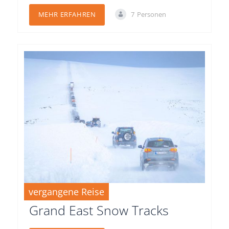
7
Personen
MEHR ERFAHREN
vergangene Reise
17.01.2026-18.01.2026
Grand East Snow Tracks