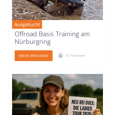
Ausgebucht
15.08.2026
Offroad Basis Training am
Nürburgring
10
Personen
MEHR ERFAHREN