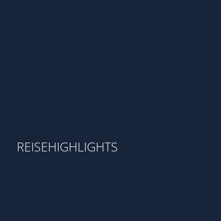
REISEENDE UND ENDPUNKT
Orlovacko lake
21.06.2026 & 28.06.2026
REISEHIGHLIGHTS
OVERLAND EXPERIENCE · TOURENÜBERSICHT
Bosnien – Hidden Trails
Fralene Edition