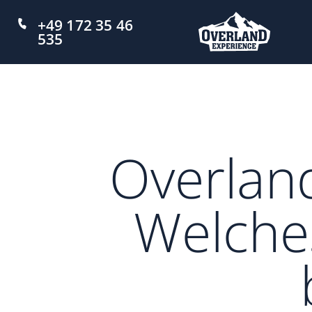
+49 172 35 46
535
Overlan
Welche