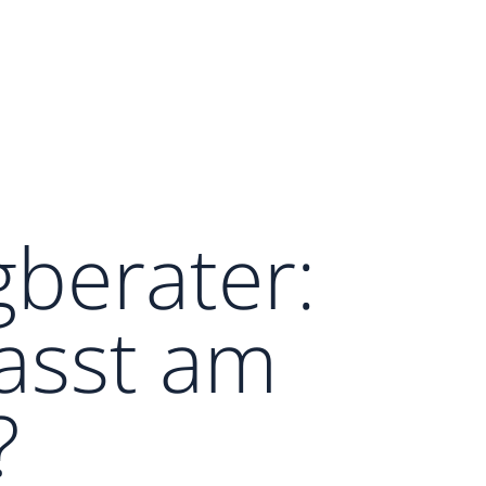
berater:
asst am
?